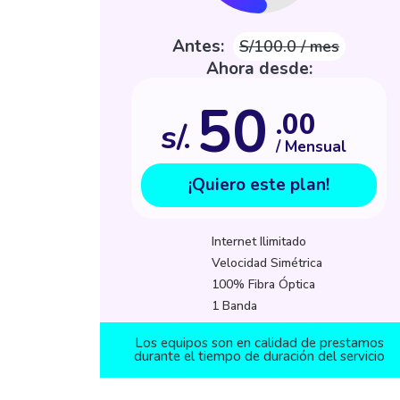
Antes:
S/100.0 / mes
Ahora desde:
50
.00
s/.
/ Mensual
¡Quiero este plan!
Internet Ilimitado
Velocidad Simétrica
100% Fibra Óptica
1 Banda
Los equipos son en calidad de prestamos
durante el tiempo de duración del servicio