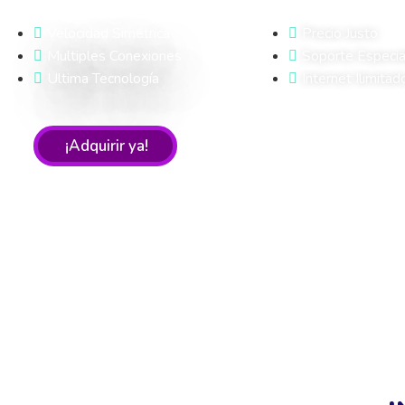
Velocidad Simétrica
Precio Justo
Multiples Conexiones
Soporte Especia
Ultima Tecnología
Internet Ilimitad
¡Adquirir ya!