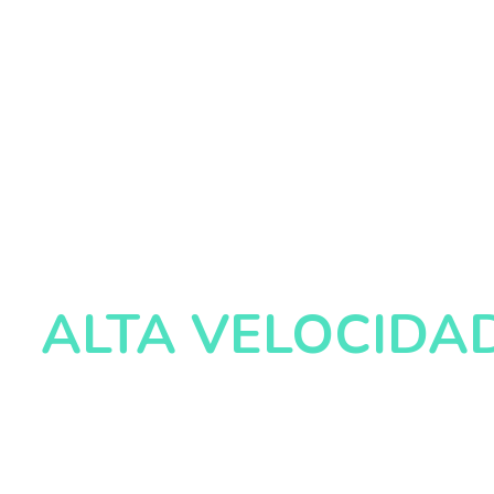
¡Contrata ahora y navega sin LIMITES!
Nuevos planes
ALTA VELOCIDA
100% FIBRA OPTICA