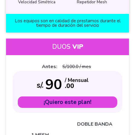
Velocidad Simétrica
Repetidor Mesh
Los equipos son en calidad de prestamos durante el
tiempo de duración del servicio
DUOS
VIP
Antes:
S/100.0 / mes
90
/ Mensual
s/.
.00
¡Quiero este plan!
DOBLE BANDA
1 MESH