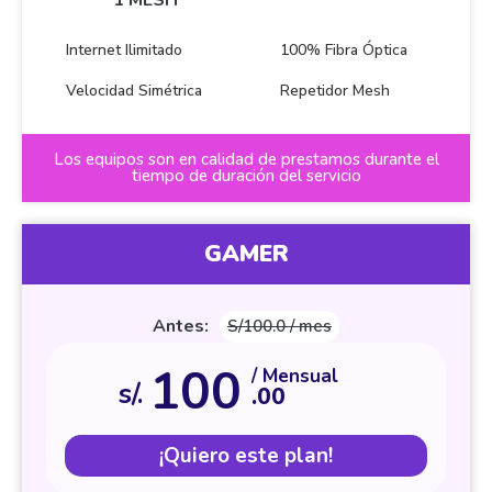
Internet Ilimitado
100% Fibra Óptica
Velocidad Simétrica
Repetidor Mesh
Los equipos son en calidad de prestamos durante el
tiempo de duración del servicio
GAMER
Antes:
S/100.0 / mes
100
/ Mensual
s/.
.00
¡Quiero este plan!