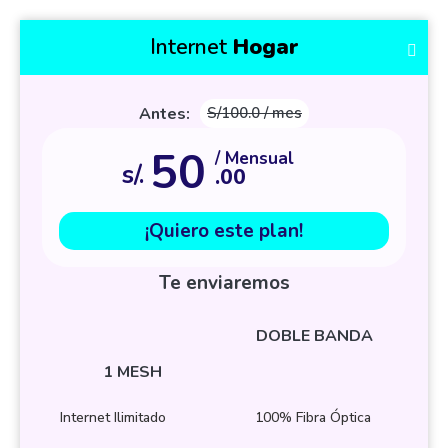
Internet
Hogar
Antes:
S/100.0 / mes
50
/ Mensual
s/.
.00
¡Quiero este plan!
Te enviaremos
DOBLE BANDA
1 MESH
Internet Ilimitado
100% Fibra Óptica